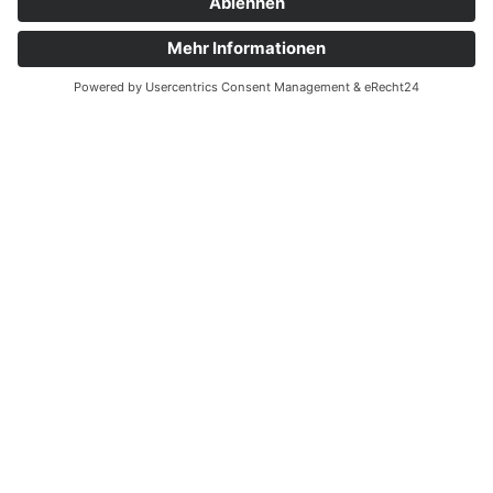
KOSTEN SENKEN, KOSTEN KENNEN:
MIETEN IST DIE LÖSUNG!
BAGGERBETRIEB,
FUHRUNTERNEHMEN &
BAUMASCHINEN -
VERLEIH
Bei Erika Loy bekommen Sie alles, was Sie für Ihre Bau-,
Garten- oder Heimwerkerarbeiten benötigen. Wir
vermieten eine große Auswahl an Maschinen und
Geräten, von Baggern und Radladern über Minibagger