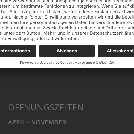
­BEILEGUNG/UNIVERSAL­
eilegungsverfahren vor einer Verbraucherschlichtungsstelle tei
ÖFFNUNGSZEITEN
APRIL - NOVEMBER: