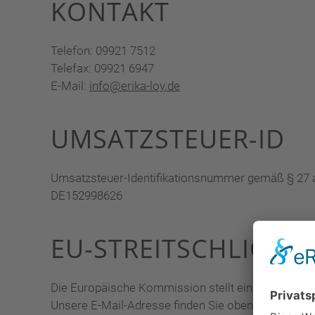
KONTAKT
Telefon: 09921 7512
Telefax: 09921 6947
E-Mail:
info@erika-loy.de
UMSATZSTEUER-ID
Umsatzsteuer-Identifikationsnummer gemäß § 27 
DE152998626
EU-STREITSCHLICHT
Die Europäische Kommission stellt eine Plattform z
Unsere E-Mail-Adresse finden Sie oben im Impres