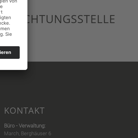
SCHLICHTUNGS­STELLE
lzunehmen.
KONTAKT
Büro - Verwaltung:
March, Berghäuser 6