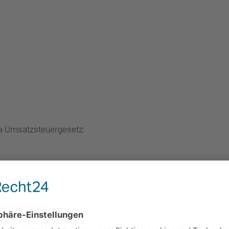
a Umsatzsteuergesetz:
UNG
ur Online-Streitbeilegung (OS) bereit:
https://ec.europa.eu/
sum.